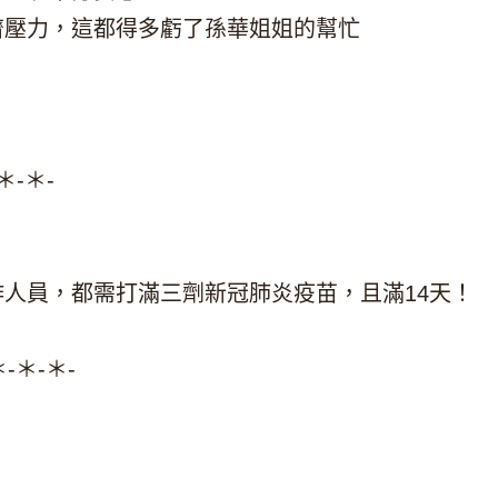
濟壓力，這都得多虧了孫華姐姐的幫忙
＊-＊-
人員，都需打滿三劑新冠肺炎疫苗，且滿14天！
-＊-＊-