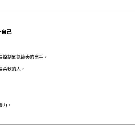
計自己
得控制氣氛節奏的高手。
得柔軟的人，
響力。