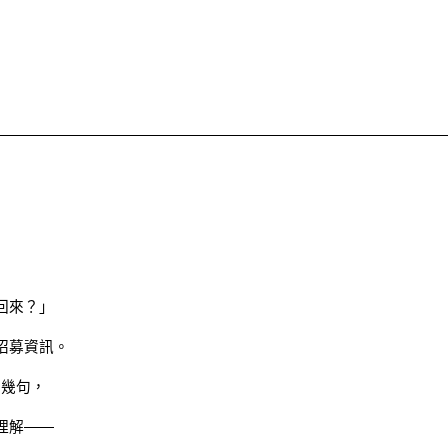
回來？」
招募資訊。
了幾句，
理解——