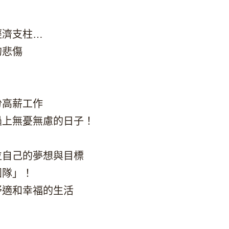
經濟支柱…
的悲傷
份高薪工作
過上無憂無慮的日子！
位自己的夢想與目標
團隊」！
舒適和幸福的生活