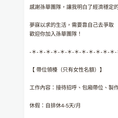
感謝孫華團隊，讓我明白了經濟穩定
夢寐以求的生活，需要靠自己去爭取
歡迎你加入孫華團隊！
-＊-＊-＊-＊-＊-＊-＊-＊-＊-＊-＊-＊-
【 帶位領檯（只有女性名額）】
工作內容：接待招呼、包廂帶位、製
休假：自排休4-5天/月