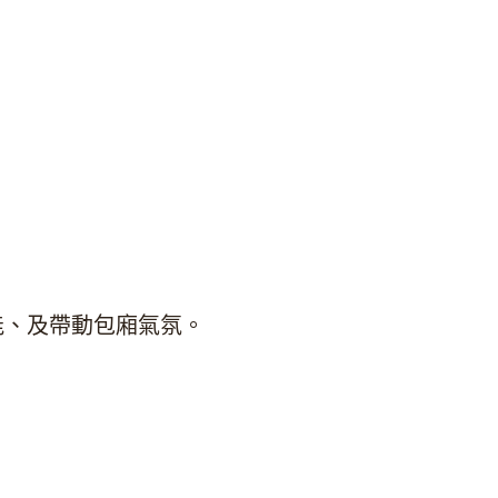
能、及帶動包廂氣氛。