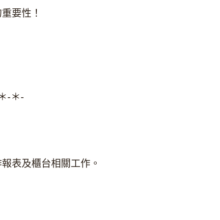
的重要性！
＊-＊-
作報表及櫃台相關工作。