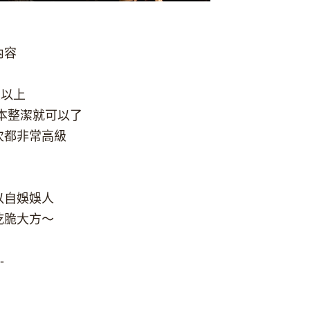
！
內容
至以上
本整潔就可以了
次都非常高級
以自娛娛人
乾脆大方～
-