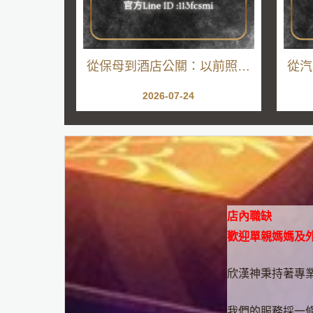
從保母到酒店公關：以前照顧
從汽
孩子的需要，現在學會理解大
讀懂
2026-07-24
人沒說出口的情緒
會理
店內職缺
歡迎單親媽媽及外
欣漢神秉持著專
我們的服務採一