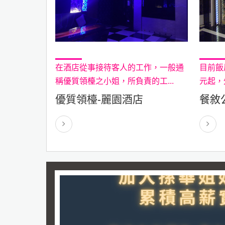
在酒店從事接待客人的工作，一般通
目前飯
稱優質領檯之小姐，所負責的工...
元起，
優質領檯-麗園酒店
餐敘