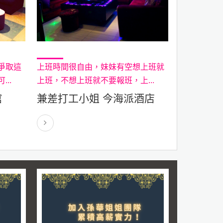
爭取這
上班時間很自由，妹妹有空想上班就
..
上班，不想上班就不要報班，上...
館
兼差打工小姐 今海派酒店