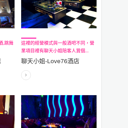
酒,跳舞
這裡的經營模式與一般酒吧不同，營
業項目裡有聊天小姐陪客人賞個...
店
聊天小姐-Love76酒店