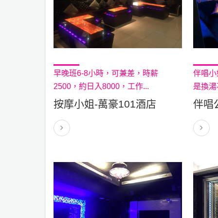
早晚班6-8小時，可兼差，時薪
伴唱小
2500，約日入8000，工作...
是換湯
按摩小姐-萬豪101酒店
伴唱