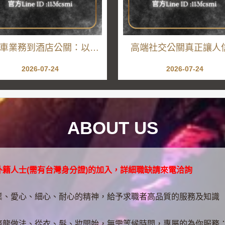
車業務到酒店公關：以前
高端社交公關真正讓人
客戶為什麼猶豫，現在學
的，不是八面玲瓏，而
2026-07-24
2026-07-24
解每一個大人沒有說出口
穩定
的需求
ABOUT US
籍人士(需有台灣身分證)的加入，詳細職缺請來電洽詢
業、愛心、細心、耐心的精神，給予求職者高品質的服務及知識
條龍做法、從衣、髮、妝開始，無需等候時間，專屬的為你服務