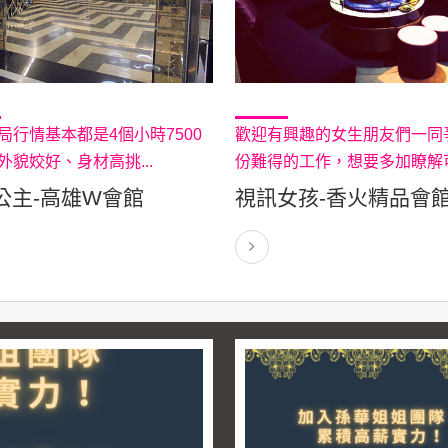
局行情基本都是4個小時7500
歡迎有興趣的女生朋友們一同
外貌姣好、身材高挑...
份難得的工作，想要多加瞭解可.
公主-高雄W會館
視訊女孩-香火精品會