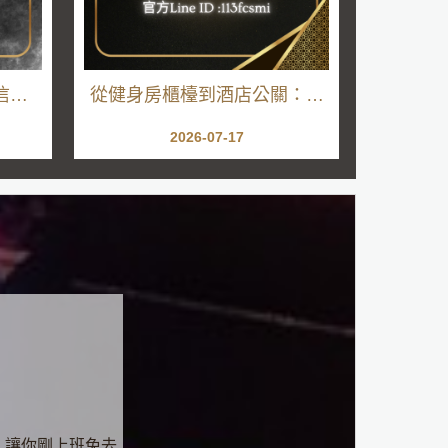
信任
從健身房櫃檯到酒店公關：以
是情緒
前記住會員的習慣，現在更懂
2026-07-17
得看見每個人的需要
：讓你剛上班免去